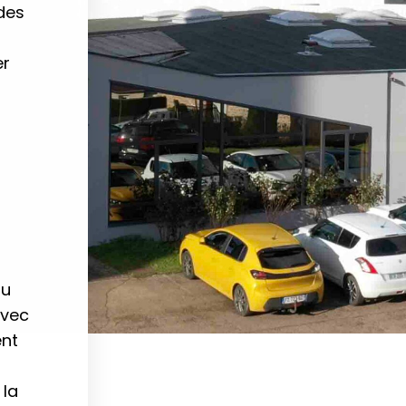
des
er
au
avec
ent
 la