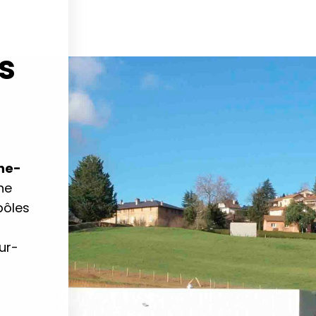
s
ne-
ne
pôles
ur-