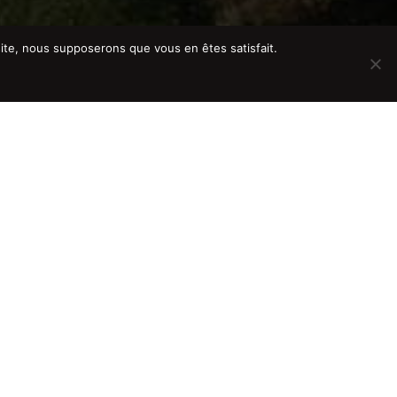
 site, nous supposerons que vous en êtes satisfait.
Politique de confidentialité
Ok