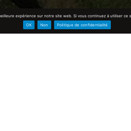
eilleure expérience sur notre site web. Si vous continuez à utiliser ce
© 2026 Imprimerie Guigon
otre expérience. Si vous continuez à utiliser ce site, vous l'acceptez.
OK
Non
Politique de confidentialité
’Études
 Guigon
met son
vos innovations.
 et des outils de